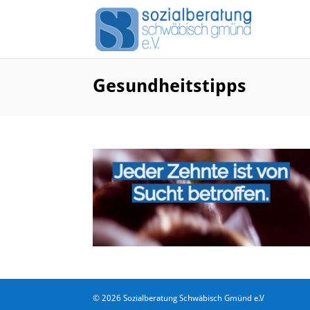
Gesundheitstipps
© 2026 Sozialberatung Schwäbisch Gmünd e.V