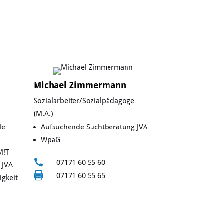
Michael Zimmermann
Sozialarbeiter/Sozialpädagoge
(M.A.)
le
Aufsuchende Suchtberatung JVA
WpaG
M!T

07171 60 55 60
 JVA

07171 60 55 65
gkeit