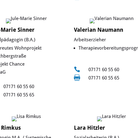
-Marie Sinner
Valerian Naumann
lpädagogin (B.A.)
Arbeitserzieher
treutes Wohnprojekt
Therapievorbereitungspro
chbergstraße
ojekt Chance

07171 60 55 60
aG

07171 60 55 65
07171 60 55 60
07171 60 55 65
a Rimkus
Lara Hitzler
ogin M.A. / Systemische
Sozialarbeiterin (B.A.)