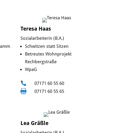
Teresa Haas
Sozialarbeiterin (B.A.)
gramm
Schwitzen statt Sitzen
Betreutes Wohnprojekt
Rechbergstraße
WpaG

07171 60 55 60

07171 60 55 65
Lea Gräßle
Sozialarbeiterin (B.A.)