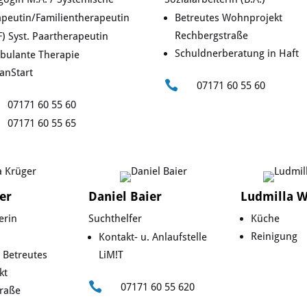
peutin/Familientherapeutin
Betreutes Wohnprojekt
Rechbergstraße
) Syst. Paartherapeutin
Schuldnerberatung in Haft
bulante Therapie
anStart

07171 60 55 60
07171 60 55 60
07171 60 55 65
er
Daniel Baier
Ludmilla 
erin
Suchthelfer
Küche
Reinigung
Kontakt- u. Anlaufstelle
 Betreutes
LiM!T
kt

07171 60 55 620
raße