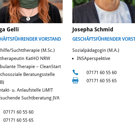
a Gelli
Josepha Schmid
HÄFTSFÜHRENDER VORSTAND
GESCHÄFTSFÜHRENDER VORS
hilfe/Suchttherapie (M.Sc.)
Sozialpädagogin (M.A.)
ttherapeutin KatHO NRW
INSAperspektive
ulante Therapie – CleanStart

07171 60 55 60
chosoziale Beratungsstelle

07171 60 55 65
B)
takt- u. Anlaufstelle LiM!T
fsuchende Suchtberatung JVA
07171 60 55 60
07171 60 55 65