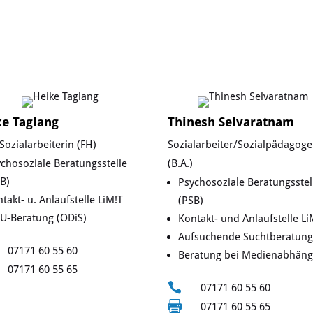
n
ke Taglang
Thinesh Selvaratnam
-Sozialarbeiterin (FH)
Sozialarbeiter/Sozialpädagoge
chosoziale Beratungsstelle
(B.A.)
B)
Psychosoziale Beratungsstel
takt- u. Anlaufstelle LiM!T
(PSB)
U-Beratung (ODiS)
Kontakt- und Anlaufstelle Li
Aufsuchende Suchtberatung
07171 60 55 60
Beratung bei Medienabhängi
07171 60 55 65

07171 60 55 60

07171 60 55 65