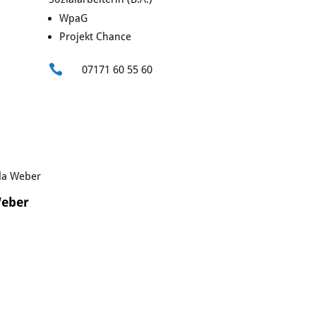
WpaG
Projekt Chance

07171 60 55 60
Weber