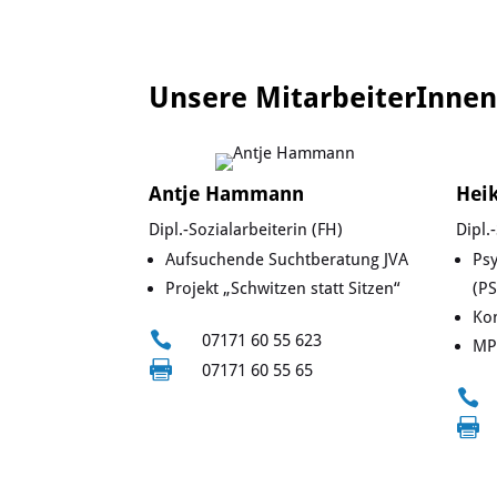
Unsere MitarbeiterInne
Antje Hammann
Hei
Dipl.-Sozialarbeiterin (FH)
Dipl.
Aufsuchende Suchtberatung JVA
Psy
Projekt „Schwitzen statt Sitzen“
(PS
Kon

07171 60 55 623
MP

07171 60 55 65

