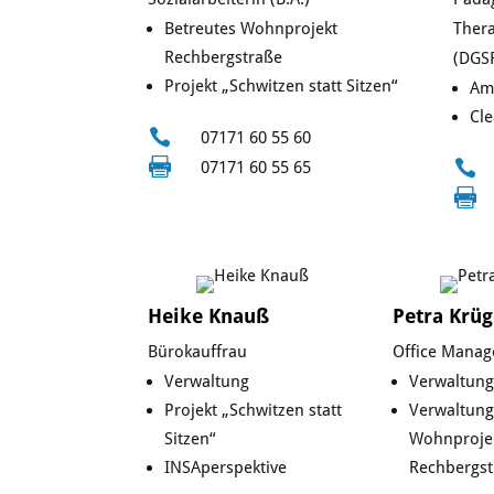
Betreutes Wohnprojekt
Thera
Rechbergstraße
(DGSF
Projekt „Schwitzen statt Sitzen“
Am
Cle

07171 60 55 60


07171 60 55 65

Heike Knauß
Petra Krüg
Bürokauffrau
Office Manag
Verwaltung
Verwaltung
Projekt „Schwitzen statt
Verwaltung
Sitzen“
Wohnproje
INSAperspektive
Rechbergst