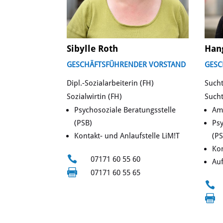
Sibylle Roth
Hang
GESCHÄFTSFÜHRENDER VORSTAND
GESC
Dipl.-Sozialarbeiterin (FH)
Sucht
Sozialwirtin (FH)
Such
Psychosoziale Beratungsstelle
Amb
(PSB)
Psy
Kontakt- und Anlaufstelle LiM!T
(PS
Kon

07171 60 55 60
Au

07171 60 55 65

