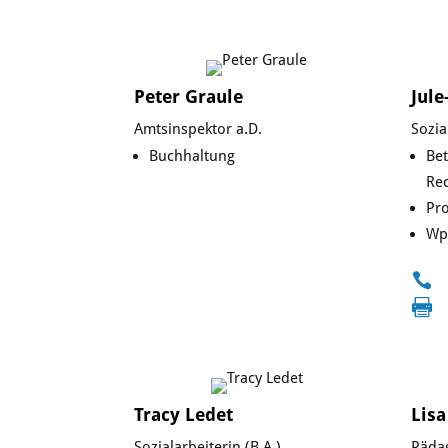
Peter Graule
Jule
Amtsinspektor a.D.
Sozia
Buchhaltung
Be
Re
Pr
Wp


Tracy Ledet
Lis
Sozialarbeiterin (B.A.)
Pädag