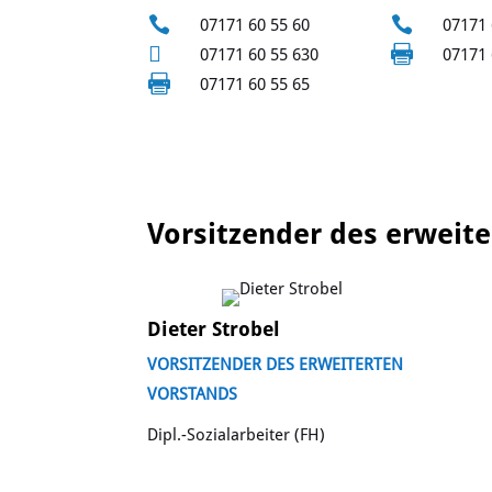


07171 60 55 60
07171 


07171 60 55 630
07171 

07171 60 55 65
Vorsitzender des erweit
Dieter Strobel
VORSITZENDER DES ERWEITERTEN
VORSTANDS
Dipl.-Sozialarbeiter (FH)